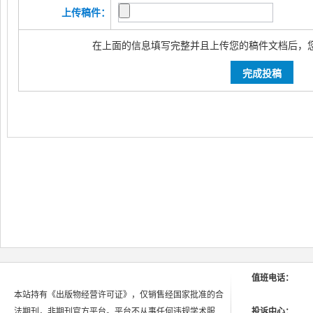
上传稿件：
在上面的信息填写完整并且上传您的稿件文档后，您
值班电话：
本站持有《出版物经营许可证》，仅销售经国家批准的合
法期刊，非期刊官方平台。平台不从事任何违规学术服
投诉中心：