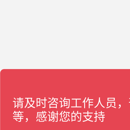
请及时咨询工作人员，
等，感谢您的支持