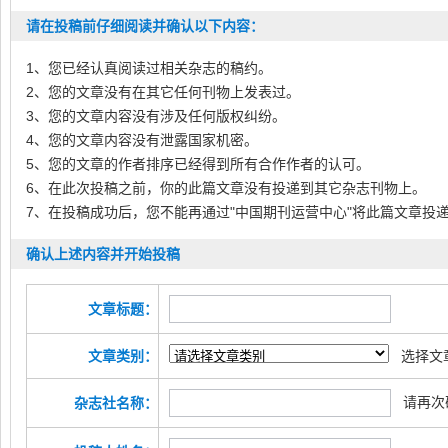
请在投稿前仔细阅读并确认以下内容：
1、您已经认真阅读过相关杂志的稿约。
2、您的文章没有在其它任何刊物上发表过。
3、您的文章内容没有涉及任何版权纠纷。
4、您的文章内容没有泄露国家机密。
5、您的文章的作者排序已经得到所有合作作者的认可。
6、在此次投稿之前，你的此篇文章没有投递到其它杂志刊物上。
7、在投稿成功后，您不能再通过"中国期刊运营中心"将此篇文章投
确认上述内容并开始投稿
文章标题：
文章类别：
选择文
请再次
杂志社名称：