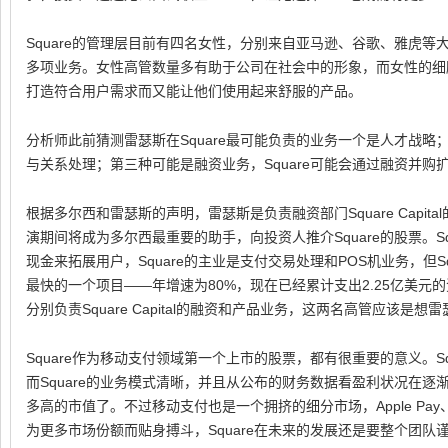
Square的管理层目前有四名女性，分别来自亚马逊、谷歌、雅虎
多项业务。女性高管数量多有助于公司在社会中的形象，而女性的细腻
打造符合用户需求而又能让他们使用起来舒服的产品。
分析师此前猜测雷瑟斯在Square最可能负责的业务一个是人才战
与关系处理；第三种可能是融资业务，Square可能会通过融资并
根据多尔西和雷瑟斯的声明，雷瑟斯是负责融资部门Square Capita
演期间将成为多尔西最重要的助手，向投资人推介Square的股票。Squar
现金来拓展用户，Square的主业是支付交易处理和POS机业务，但Squar
最快的一个项目——年增速为80%，现在已经累计支出2.25亿美
分别负责Square Capital的融资和产品业务，这两名高管应该是想
Square作为移动支付领域第一个上市的股票，都有很重要的意义。S
而Square的业务模式清晰，并且从公布的财务数据看盈利状况在
多高的市值了。不过移动支付也是一个拥挤的细分市场，Apple Pay、Pay
为更多市场份额而贴身搏斗，Square在未来的发展还是要整个团队