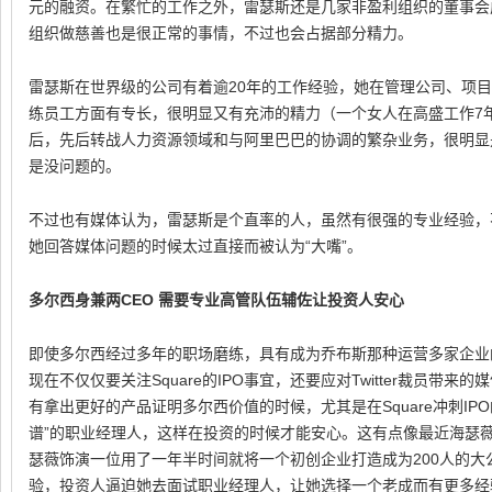
元的融资。在繁忙的工作之外，雷瑟斯还是几家非盈利组织的董事会
组织做慈善也是很正常的事情，不过也会占据部分精力。
雷瑟斯在世界级的公司有着逾20年的工作经验，她在管理公司、项
练员工方面有专长，很明显又有充沛的精力（一个女人在高盛工作7
后，先后转战人力资源领域和与阿里巴巴的协调的繁杂业务，很明显
是没问题的。
不过也有媒体认为，雷瑟斯是个直率的人，虽然有很强的专业经验，
她回答媒体问题的时候太过直接而被认为“大嘴”。
多尔西身兼两CEO 需要专业高管队伍辅佐让投资人安心
即使多尔西经过多年的职场磨练，具有成为乔布斯那种运营多家企业
现在不仅仅要关注Square的IPO事宜，还要应对Twitter裁员带来的媒体
有拿出更好的产品证明多尔西价值的时候，尤其是在Square冲刺I
谱”的职业经理人，这样在投资的时候才能安心。这有点像最近海瑟
瑟薇饰演一位用了一年半时间就将一个初创企业打造成为200人的
验，投资人逼迫她去面试职业经理人，让她选择一个老成而有更多经