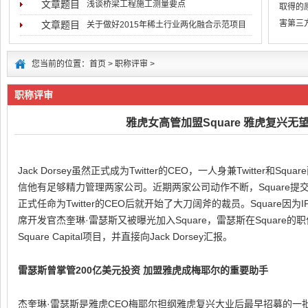
文章题目
浅谈桥梁工程施工测量要点
取得的
害第三
文章题目
关于做好2015年稀土行业两化融合示范项目
低于用
您当前的位置：
首页
>
职称评审
>
职称评审
雅虎女高管加盟Square 雅虎复兴无望 S
Jack Dorsey虽然正式成为Twitter的CEO，一人身兼Twitter和
信他有足够精力管理两家公司。近期两家公司动作不断，Square提交了
正式任命为Twitter的CEO后就开始了大刀阔斧的裁员。Square
席开发官杰奎琳·雷瑟斯又被曝光加入Square，雷瑟斯在Square
Square Capital项目，并直接向Jack Dorsey汇报。
雷瑟斯曾掌管200亿美元投资 加盟雅虎成梅耶尔的重要助手
杰奎琳·雷瑟斯是雅虎CEO梅耶尔担纲雅虎复兴大业后最早招募的一批