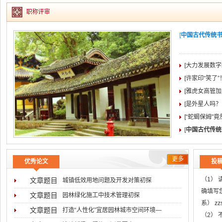
职称评审
[
中国古代传统书院
[大力发展数字
[许家印“笑了
[雅虎女高管加盟
[是外星人吗？
[“蛇蝎保姆”
[
中国古代传统
更多
优秀论文
投
（1）
文章题目
城镇低效用地问题及开发对策初探
确填写
文章题目
园林绿化施工中技术管理初探
系） z
文章题目
打造“人性化”宜居园林城市空间环境―
（2）