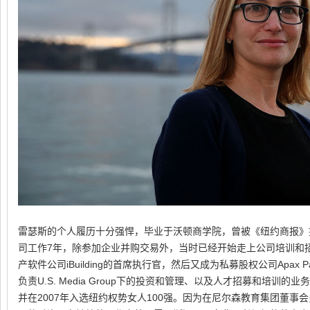
雷瑟斯的个人履历十分强悍，毕业于沃顿商学院，曾被《纽约商报》
司工作7年，除参加企业并购交易外，当时已经开始走上公司培训和
产软件公司iBuilding的首席执行官，然后又成为私募股权公司Apax P
负责U.S. Media Group下的投资和管理、以及人才招募和培
并在2007年入选纽约权势女人100强。因为在尼尔森教育集团董事