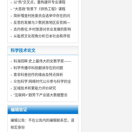
以“热”交叉点，重构建环专业课程
“大思政”背景下《供热工程》课程
简析嘎查村民委员会选举中存在的问
反思的发展与少数民族地区反贫困—
去内卷化:乡村旅游对农业发展的影响
从耻感文化视角分析日本社会秩序现
科学技术论文
科海回眸:史上最伟大的女数学家——
科学传播中科技翻译存在的问题
索非科普创作的缘由及特点探析
众包科学:网络时代公众参与科学的全
区域技术积累能力评价研究
“互联网+”趋势下产业链大数据整合
编辑验证
编辑公告：不在公告内的编辑联系您，请
核实身份