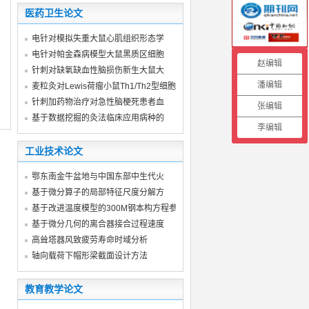
医药卫生论文
电针对模拟失重大鼠心肌组织形态学
电针对帕金森病模型大鼠黑质区细胞
赵编辑
针刺对缺氧缺血性脑损伤新生大鼠大
潘编辑
麦粒灸对Lewis荷瘤小鼠Th1/Th2型细胞因
针刺加药物治疗对急性脑梗死患者血
张编辑
基于数据挖掘的灸法临床应用病种的
李编辑
工业技术论文
鄂东南金牛盆地与中国东部中生代火
基于微分算子的局部特征尺度分解方
基于改进温度模型的300M钢本构方程参
基于微分几何的离合器接合过程速度
高耸塔器风致疲劳寿命时域分析
轴向载荷下帽形梁截面设计方法
教育教学论文