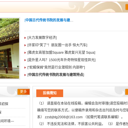
[
中国古代传统书院的发展与建筑特点
]
[大力发展数字经济]
[许家印“笑了”！朋友圈一出手 恒大汽车]
[雅虎女高管加盟Square 雅虎复兴无望 Squa]
[是外星人吗？1500光年外奇特恒星现怪异光]
[“蛇蝎保姆”竟然是行业潜规则 内部称“]
[
中国古代传统书院的发展与建筑特点
]
更多
投稿需知
（1） 请直接在本站在线投稿，编辑会及时审理(请您投稿时
策初探
确填写您的联系方式，以便稿件录用和杂志出刊后及时与您
探
系） zzsbjbtg2008@163.com （如需代笔请联系编辑）。
空间环境―
（2） 不违反宪法和法律，不损害公共利益。 （3） 是作者