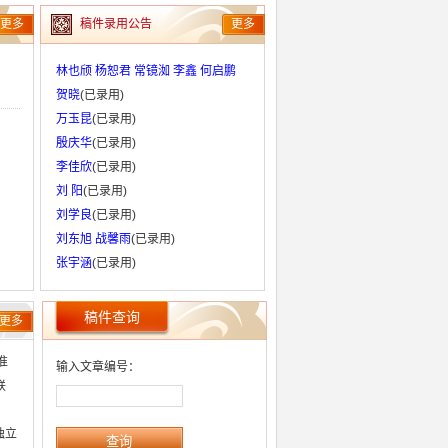
更多
稿件录用公告
更多
林也颀 杨恕君 常镜洳 李鑫 何启鹏
贺晓
(已录用)
万玉昆
(已录用)
殷庆华
(已录用)
李佳欣
(已录用)
刘 阳
(已录用)
刘学良
(已录用)
刘东旭 战馨雨
(已录用)
张宇涵
(已录用)
稿件查询
更多
准
输入文章编号：
联
独立