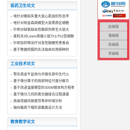
医药卫生论文
电针对模拟失重大鼠心肌组织形态学
电针对帕金森病模型大鼠黑质区细胞
赵编辑
针刺对缺氧缺血性脑损伤新生大鼠大
潘编辑
麦粒灸对Lewis荷瘤小鼠Th1/Th2型细胞因
针刺加药物治疗对急性脑梗死患者血
张编辑
基于数据挖掘的灸法临床应用病种的
李编辑
工业技术论文
鄂东南金牛盆地与中国东部中生代火
基于微分算子的局部特征尺度分解方
基于改进温度模型的300M钢本构方程参
基于微分几何的离合器接合过程速度
高耸塔器风致疲劳寿命时域分析
轴向载荷下帽形梁截面设计方法
教育教学论文