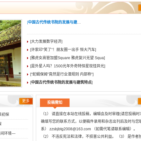
[
中国古代传统书院的发展与建筑特点
]
[大力发展数字经济]
[许家印“笑了”！朋友圈一出手 恒大汽车]
[雅虎女高管加盟Square 雅虎复兴无望 Squa]
[是外星人吗？1500光年外奇特恒星现怪异光]
[“蛇蝎保姆”竟然是行业潜规则 内部称“]
[
中国古代传统书院的发展与建筑特点
]
更多
投稿需知
（1） 请直接在本站在线投稿，编辑会及时审理(请您投稿时
策初探
确填写您的联系方式，以便稿件录用和杂志出刊后及时与您
探
系） zzsbjbtg2008@163.com （如需代笔请联系编辑）。
空间环境―
（2） 不违反宪法和法律，不损害公共利益。 （3） 是作者