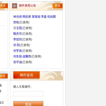
更多
稿件录用公告
更多
林也颀 杨恕君 常镜洳 李鑫 何启鹏
贺晓
(已录用)
万玉昆
(已录用)
殷庆华
(已录用)
李佳欣
(已录用)
刘 阳
(已录用)
刘学良
(已录用)
刘东旭 战馨雨
(已录用)
张宇涵
(已录用)
稿件查询
更多
准
输入文章编号：
联
独立