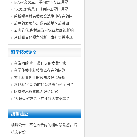
以“热”交叉点，重构建环专业课程
“大思政”背景下《供热工程》课程
简析嘎查村民委员会选举中存在的问
反思的发展与少数民族地区反贫困—
去内卷化:乡村旅游对农业发展的影响
从耻感文化视角分析日本社会秩序现
科学技术论文
科海回眸:史上最伟大的女数学家——
科学传播中科技翻译存在的问题
索非科普创作的缘由及特点探析
众包科学:网络时代公众参与科学的全
区域技术积累能力评价研究
“互联网+”趋势下产业链大数据整合
编辑验证
编辑公告：不在公告内的编辑联系您，请
核实身份