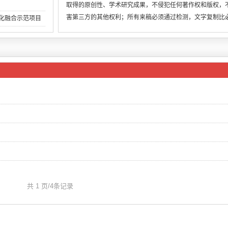
取得的原创性、学术研究成果，不侵犯任何著作权和版权，
害第三方的其他权利；所有来稿必须通过检测，文字复制比
两化融合示范项目
低于用稿标准，引
共 1 页/4条记录