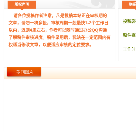
【出 处】 《中国林业产业》2023年 第2期 6-8页 共3页
关注_
版权声明
联
【收 录】
中文科技期刊数据库
我国首
请各位投稿作者注意，凡是投稿本站正在审核期的
中共中
投稿咨
文章，请勿一稿多投，审核周期一般最快1-2个工作日
红线的若
以内，迟则4周左右，作者可以随时通过办公QQ沟通
关注_
稿件查
了解稿件审核进度。稿件录用后，我站在一定范围内有
浙江安吉
权适当修改文章，以便适应审核的定位要求。
云南:让
工作时
广西:守
管理_
加强国家
期刊图片
管理_
高质量发
宁夏枸杞
管理_
湖北利
臣永;54
看林业产
我国森林
派发"生