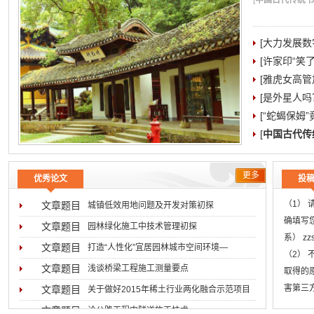
[
中国古代传统书院
[大力发展数
[许家印“笑
[雅虎女高管加
[是外星人吗
[“蛇蝎保姆
[
中国古代传
更多
优秀论文
投
（1）
文章题目
城镇低效用地问题及开发对策初探
确填写
文章题目
园林绿化施工中技术管理初探
系） zz
文章题目
打造“人性化”宜居园林城市空间环境―
（2）
文章题目
浅谈桥梁工程施工测量要点
取得的
害第三
文章题目
关于做好2015年稀土行业两化融合示范项目
低于用
文章题目
论公路工程中隧道施工技术