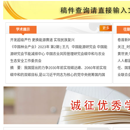
文章题目
投标压价的分析及其对策
文章题目
普通外科手术患者医院感染与手术室护理
更多
学术展示
往
开发超级芦竹 更换能源赛道 实现民族复兴
卷首新时
《中国林业产业》2023年 第2期 | 王凡 中国能源研究会 中国能
关注_
源研究会节能减排中心 中国农业风险管理研究会碳中和与农业
黄世贤;李
生态安全工作委员会
人人都
摘 要：我国提出的力争2030年前实现碳达峰、2060年前实现
任、国
碳中和的双碳目标,是以习近平同志为核心的党中央统筹国内国
业联合会
际两个大局,经过深思熟虑作出的重大战略决策,是着力解决资源
关注_
环境约束突出问题、实现中华民族永续发展的必然选择,是构建
201
人类命运共同体的庄严承诺,是负责任的大国担当,也必然会带来
发展,打
一场广泛而深刻的经济社会系统性变革。
国家林业
【分 类】 【经济】 > 工业经济 > 中国工业经济
国土更
【关键词】 资源环境约束 永续发展 碳中和 战略决策 人类命运
年林业发
共同体 系统性变革 经济社会
中央狠批