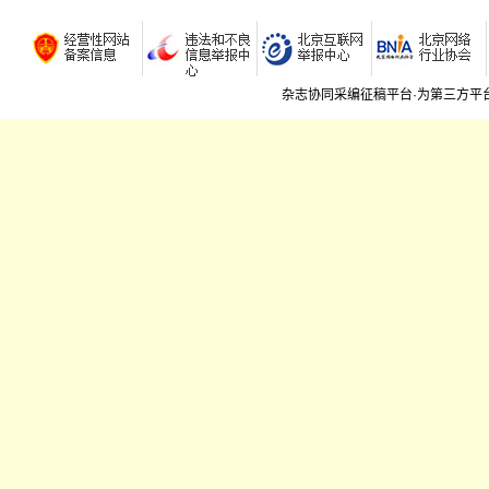
刘雪红;6
管理_
陕西宁陕
广西鹿寨
杂志协同采编征稿平台·为第三方平
管理_
全国选聘
雪域高原
科技_
活立木确
"纸糊"
科技_
智慧林
企业_
2017
意气风
2017
2017
2017
2017